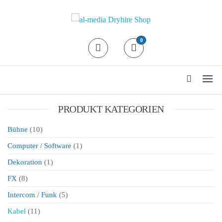
al-media Dryhire Shop
Der Mietshop für
0
professionelle
Veranstaltungstechnik in Köln
24/7 Abholung / Rückgabe
PRODUKT KATEGORIEN
Bühne
(10)
Computer / Software
(1)
Dekoration
(1)
FX
(8)
Intercom / Funk
(5)
Kabel
(11)