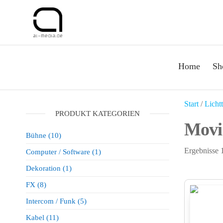
al-
Der Mietshop für
professionelle
media
Veranstaltungstechnik
Dryhire
in Köln 24/7
Abholung /
Shop
Home
Sh
Rückgabe
Start
/
Licht
PRODUKT KATEGORIEN
Movi
Bühne
(10)
Ergebnisse 
Computer / Software
(1)
Dekoration
(1)
FX
(8)
Intercom / Funk
(5)
Kabel
(11)