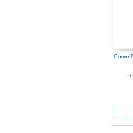
Cameo E
33