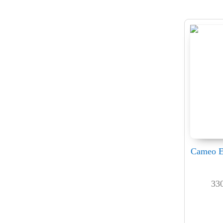
Cameo E
33