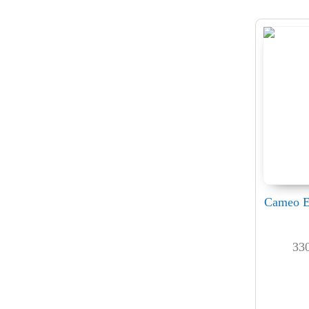
Cameo E
33