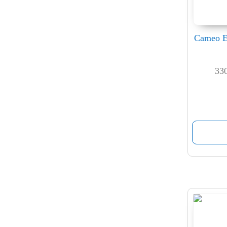
Cameo E
33