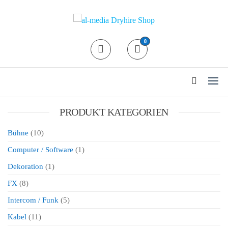
al-media Dryhire Shop
Der Mietshop für
0
professionelle
Veranstaltungstechnik in Köln
24/7 Abholung / Rückgabe
PRODUKT KATEGORIEN
Bühne
(10)
Computer / Software
(1)
Dekoration
(1)
FX
(8)
Intercom / Funk
(5)
Kabel
(11)