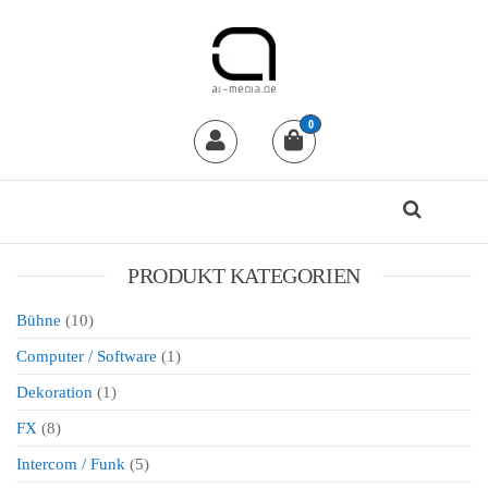
al-media Dryhire Shop
Der Mietshop für
0
professionelle
Veranstaltungstechnik in Köln
24/7 Abholung / Rückgabe
PRODUKT KATEGORIEN
Bühne
(10)
Computer / Software
(1)
Dekoration
(1)
FX
(8)
Intercom / Funk
(5)