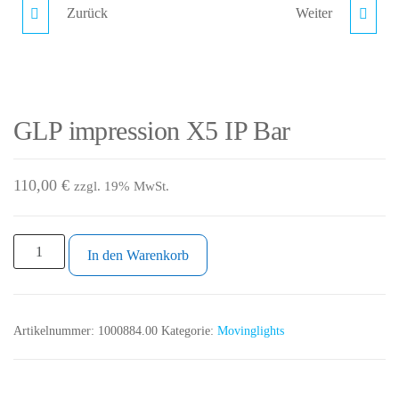
Zurück
Weiter
CAMEO EVOS W3
FOLLOW-ME 3D TWO
WASHLIGHT [SET 6
SYSTEM
STÜCK]
GLP impression X5 IP Bar
110,00
€
zzgl. 19% MwSt.
In den Warenkorb
Artikelnummer:
1000884.00
Kategorie:
Movinglights