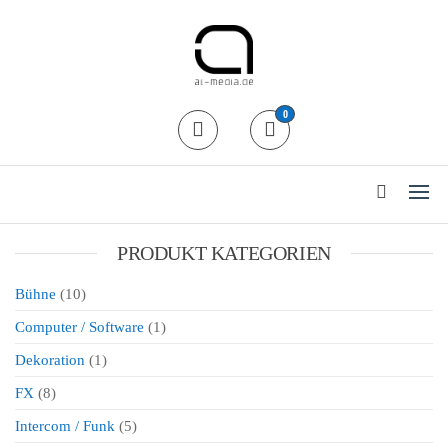
al-media Dryhire Shop
Der Mietshop für
0
professionelle
Veranstaltungstechnik in Köln
24/7 Abholung / Rückgabe
PRODUKT KATEGORIEN
Bühne
(10)
Computer / Software
(1)
Dekoration
(1)
FX
(8)
Intercom / Funk
(5)