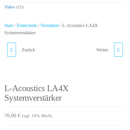
Video
(11)
Start
/
Tontechnik
/
Verstärker
/ L-Acoustics LA4X
Systemverstärker
Zurück
Weiter
L-ACOUSTICS LA12X
ZOOM F8N
SYSTEMVERSTÄRKER
FIELDRECORDER
L-Acoustics LA4X
Systemverstärker
70,00
€
zzgl. 19% MwSt.