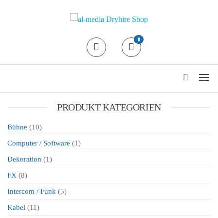
al-media Dryhire Shop
Der Mietshop für
0
professionelle
Veranstaltungstechnik in Köln
24/7 Abholung / Rückgabe
PRODUKT KATEGORIEN
Bühne
(10)
Computer / Software
(1)
Dekoration
(1)
FX
(8)
Intercom / Funk
(5)
Kabel
(11)