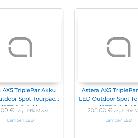
a AX5 TriplePar Akku
Astera AX5 TriplePa
tdoor Spot Tourpack
LED Outdoor Spot T
[SET 8 Stück]
[SET 8 Stück]
,00
€
208,00
€
zzgl. 19% MwSt.
zzgl. 19% 
Lampen LED
Lampen LED