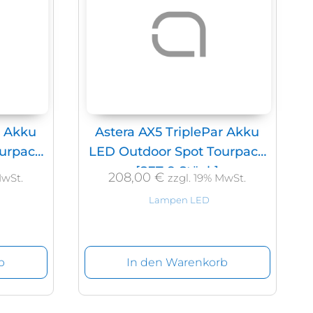
r Akku
Astera AX5 TriplePar Akku
ourpack
LED Outdoor Spot Tourpack
[SET 8 Stück]
208,00
€
MwSt.
zzgl. 19% MwSt.
Lampen LED
b
In den Warenkorb