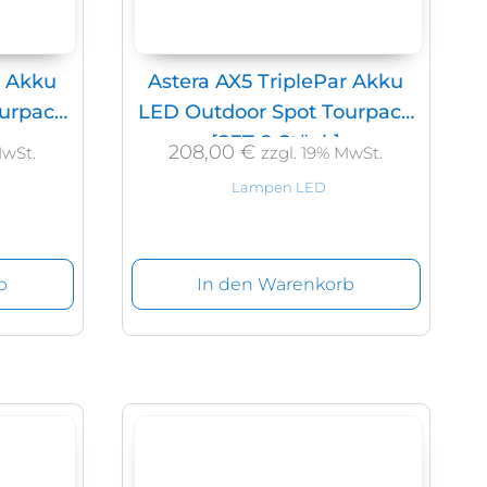
r Akku
Astera AX5 TriplePar Akku
ourpack
LED Outdoor Spot Tourpack
[SET 8 Stück]
208,00
€
MwSt.
zzgl. 19% MwSt.
Lampen LED
b
In den Warenkorb