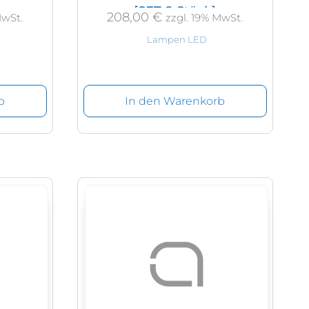
[SET 8 Stück]
208,00
€
MwSt.
zzgl. 19% MwSt.
Lampen LED
b
In den Warenkorb