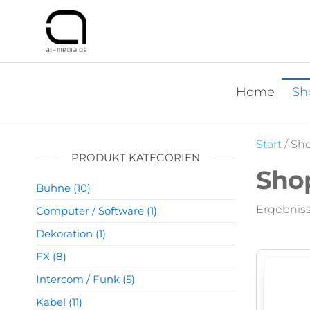
al-
Der Mietshop für
professionelle
media
Veranstaltungstechnik
Dryhire
in Köln 24/7 Abholung
/ Rückgabe
Shop
Home
Sh
Start
/ Sh
PRODUKT KATEGORIEN
Sho
Bühne
(10)
Ergebniss
Computer / Software
(1)
Dekoration
(1)
FX
(8)
Intercom / Funk
(5)
Kabel
(11)