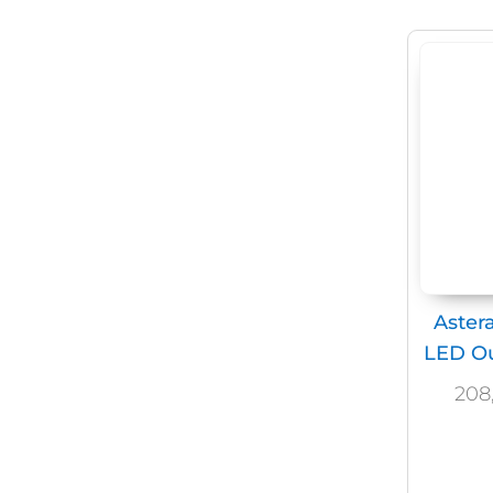
Aster
LED Ou
208