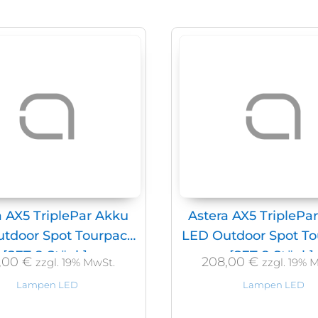
a AX5 TriplePar Akku
Astera AX5 TriplePa
tdoor Spot Tourpack
LED Outdoor Spot T
[SET 8 Stück]
[SET 8 Stück]
,00
€
208,00
€
zzgl. 19% MwSt.
zzgl. 19% 
Lampen LED
Lampen LED