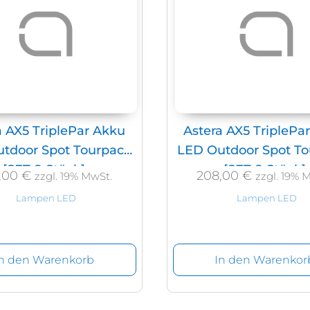
a AX5 TriplePar Akku
Astera AX5 TriplePa
tdoor Spot Tourpack
LED Outdoor Spot T
[SET 8 Stück]
[SET 8 Stück]
,00
€
208,00
€
zzgl. 19% MwSt.
zzgl. 19% 
Lampen LED
Lampen LED
In den Warenkorb
In den Warenkor