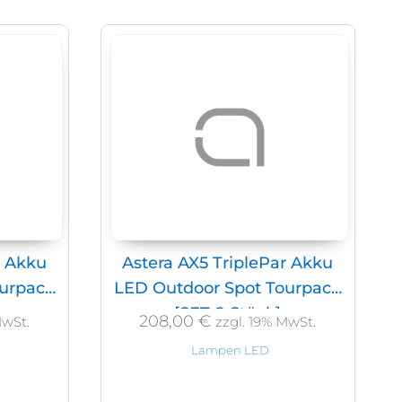
r Akku
Astera AX5 TriplePar Akku
ourpack
LED Outdoor Spot Tourpack
[SET 8 Stück]
208,00
€
MwSt.
zzgl. 19% MwSt.
Lampen LED