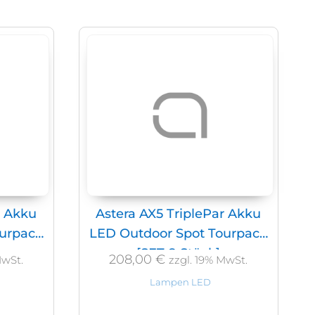
r Akku
Astera AX5 TriplePar Akku
ourpack
LED Outdoor Spot Tourpack
[SET 8 Stück]
208,00
€
MwSt.
zzgl. 19% MwSt.
Lampen LED