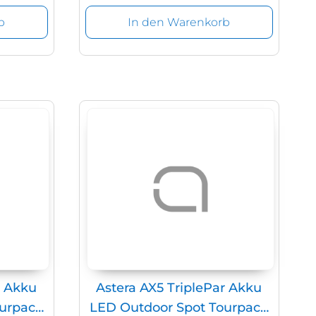
b
In den Warenkorb
r Akku
Astera AX5 TriplePar Akku
ourpack
LED Outdoor Spot Tourpack