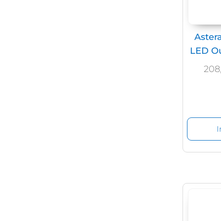
Aster
LED Ou
208