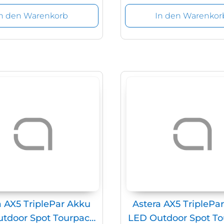
In den Warenkorb
In den Warenkor
a AX5 TriplePar Akku
Astera AX5 TriplePa
tdoor Spot Tourpack
LED Outdoor Spot T