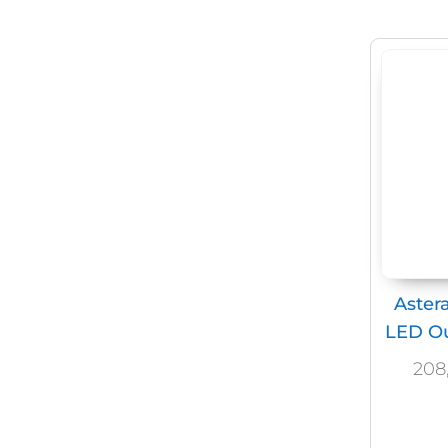
Aster
LED Ou
208