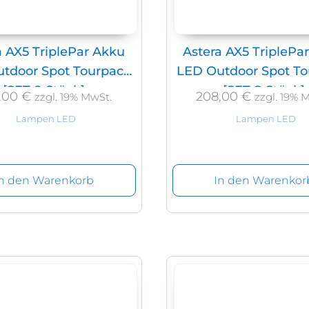
a AX5 TriplePar Akku
Astera AX5 TriplePa
tdoor Spot Tourpack
LED Outdoor Spot T
[SET 8 Stück]
[SET 8 Stück]
,00
€
208,00
€
zzgl. 19% MwSt.
zzgl. 19% 
Lampen LED
Lampen LED
In den Warenkorb
In den Warenkor