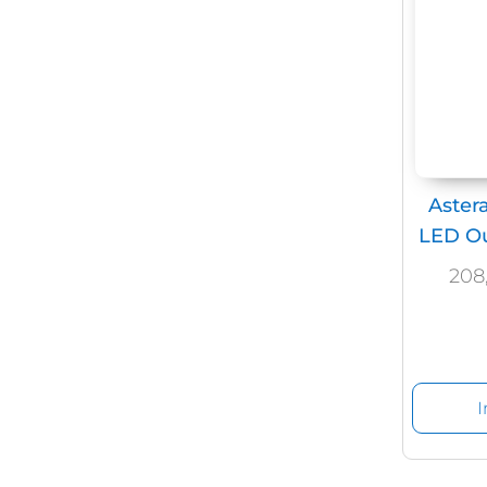
Aster
LED Ou
208