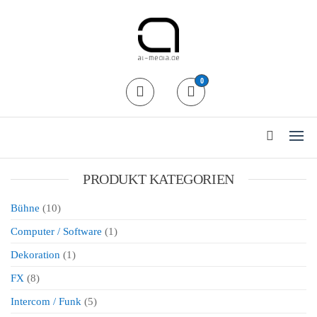
al-media Dryhire Shop
Der Mietshop für
0
professionelle
Veranstaltungstechnik in Köln
24/7 Abholung / Rückgabe
PRODUKT KATEGORIEN
Bühne
(10)
Computer / Software
(1)
Dekoration
(1)
FX
(8)
Intercom / Funk
(5)