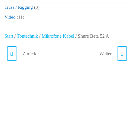
Truss / Rigging
(3)
Video
(11)
Start
/
Tontechnik
/
Mikrofone Kabel
/ Shure Beta 52 A
Zurück
Weiter
SHURE SM58
SHURE SM57
MIKROFON
MIKROFON