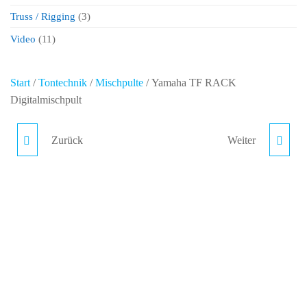
Truss / Rigging
(3)
Video
(11)
Start
/
Tontechnik
/
Mischpulte
/ Yamaha TF RACK
Digitalmischpult
Zurück
Weiter
YAMAHA RIO 3224-D
YAMAHA DM7-EX
STAGEBOX
DIGITALMISCHPULT