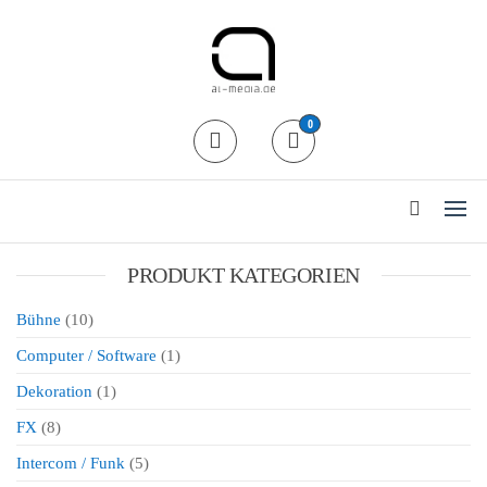
al-media Dryhire Shop
Der Mietshop für
0
professionelle
Veranstaltungstechnik in Köln
24/7 Abholung / Rückgabe
PRODUKT KATEGORIEN
Bühne
(10)
Computer / Software
(1)
Dekoration
(1)
FX
(8)
Intercom / Funk
(5)